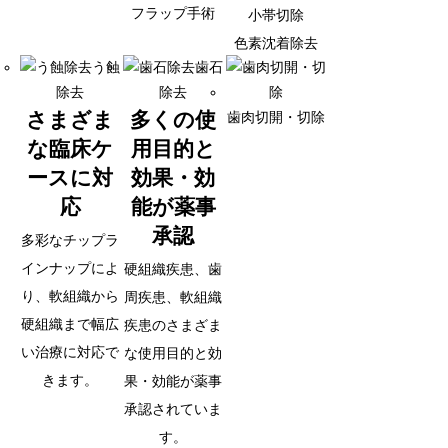
フラップ手術
小帯切除
色素沈着除去
う蝕
歯石
除去
除去
さまざま
多くの使
歯肉切開・切除
な臨床ケ
用目的と
ースに対
効果・効
応
能が薬事
承認
多彩なチップラ
インナップによ
硬組織疾患、歯
り、軟組織から
周疾患、軟組織
硬組織まで幅広
疾患のさまざま
い治療に対応で
な使用目的と効
きます。
果・効能が薬事
承認されていま
す。