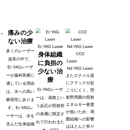
痛みの少
ない治療
Er:YAG Laser
多くのレーザー
身体組織
CO2
波長の中で、
Laser
に負担の
Er:YAGレーザ
Nd:YAG Laser
少ない治
ーが歯科医療に
またエナメル質
療
にクラックが起
適している理由
Er:YAGレーザ
こりにくく、照
は、水への高い
射野周囲の照射
ーは、蒸散とい
吸収性にありま
エネルギー密度
う反応が照射部
す。Er:YAGレ
が低いため、周
の表層に限定さ
ーザーは、水を
囲組織への影響
れて行われるた
含んだ生体組織
はほとんど有り