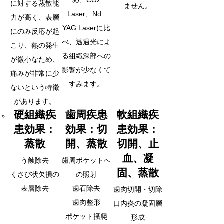
め、CO2
に対する蒸散能
ません。
Laser、Nd :
力が高く、表層
YAG Laserに比
にのみ反応が起
べ、透過光によ
こり、熱の発生
る組織深部への
が微小なため、
影響が少なくて
痛みが非常に少
すみます。
ないという特徴
があります。
硬組織疾
歯周疾患
軟組織疾
患効果：
効果：切
患効果：
蒸散
開、蒸散
切開、止
血、凝
う蝕除去
歯周ポケットへ
固、蒸散
くさび状欠損の
の照射
表層除去
歯石除去
歯肉切開・切除
歯肉整形
口内炎の凝固層
ポケット掻爬
形成