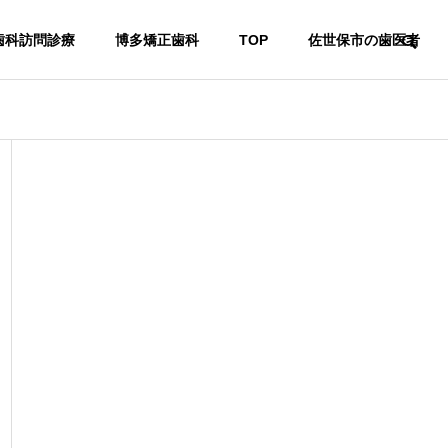
歯科訪問診療
博多矯正歯科
TOP
佐世保市の歯医者