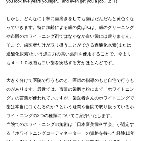
you look five years younger… and even get you a job」より)
しかし、どんなに丁寧に歯磨きをしても歯はだんだんと黄色くな
っていきます。特に加齢による歯の黄ばみは、歯のクリーニング
や市販のホワイトニング剤ではなかなか白い歯には戻りません。
そこで、歯医者だけが取り扱うことができる過酸化水素(または
過酸化尿素)という漂白力の高い薬剤を使用することで、今より
も４～１０段階も白い歯を実感する方がほとんどです。
大きく分けて医院で行うものと、医師の指導のもと自宅で行うも
のがあります。最近では、市販の歯磨き粉にまで「ホワイトニン
グ」の言葉が使われていますが、歯医者さんのホワイトニングで
歯は本当に白くなるのか？という疑問や当院で取り扱っているホ
ワイトニングの3つの種類についてご紹介いたします。
当院でのホワイトニングの施術は「日本審美歯科学会」が認定す
る「ホワイトニングコーディネーター」の資格を持った経験10年